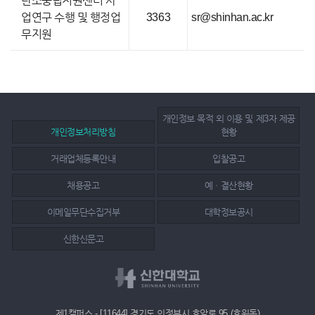
탄소중립지원센터 사
업연구 수행 및 행정업
3363
sr@shinhan.ac.kr
무지원
개인정보 목적 외 이용 및 제3자 제공
개인정보처리방침
현황
거래업체등록안내
입찰공고
채용공고
예ㆍ결산현황
이메일무단수집거부
대학정보공시
신한신문고
제1캠퍼스 - [11644] 경기도 의정부시 호암로 95 (호원동)